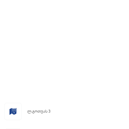
ლ.გოთუას 3