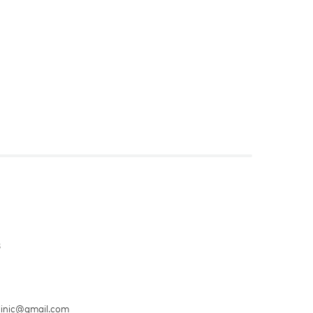
3
clinic@gmail.com